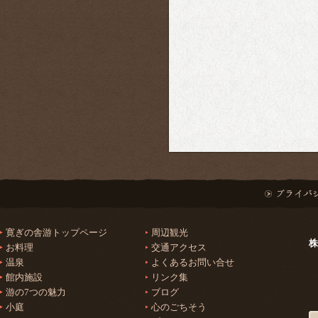
寛ぎの舎游トップページ
周辺観光
株
お料理
交通アクセス
温泉
よくあるお問い合せ
館内施設
リンク集
游の7つの魅力
ブログ
小庭
心のごちそう