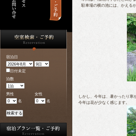
駐車場の横の池には、かえる
宿泊日
日付未定
泊数
男性
女性
しかし、今年は、暑かったり寒
名
名
今年は花が少なく感じます。
検索する