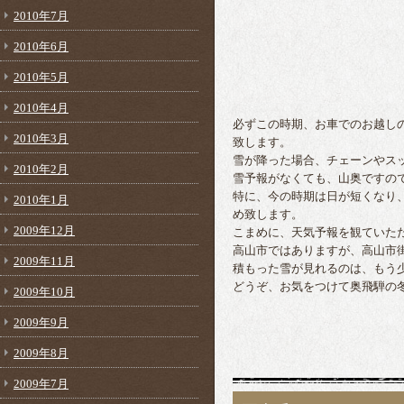
2010年7月
2010年6月
2010年5月
2010年4月
必ずこの時期、お車でのお越し
2010年3月
致します。
雪が降った場合、チェーンやス
2010年2月
雪予報がなくても、山奥ですの
特に、今の時期は日が短くなり
2010年1月
め致します。
2009年12月
こまめに、天気予報を観ていた
高山市ではありますが、高山市
2009年11月
積もった雪が見れるのは、もう
どうぞ、お気をつけて奥飛騨の
2009年10月
2009年9月
2009年8月
2009年7月