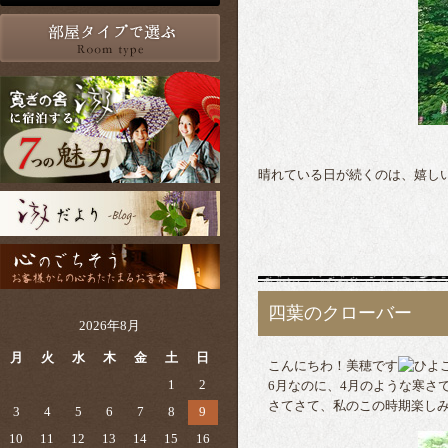
晴れている日が続くのは、嬉し
四葉のクローバー
2026年8月
月
火
水
木
金
土
日
こんにちわ！美穂です
1
2
6月なのに、4月のような寒さ
さてさて、私のこの時期楽し
3
4
5
6
7
8
9
10
11
12
13
14
15
16