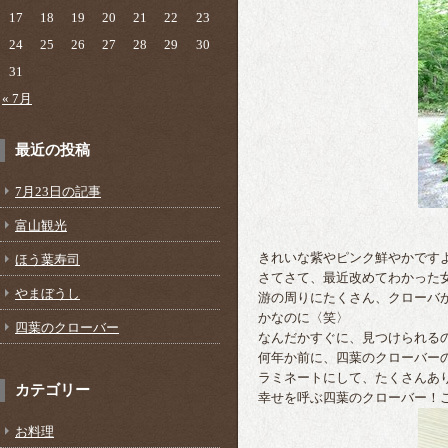
17
18
19
20
21
22
23
24
25
26
27
28
29
30
31
« 7月
最近の投稿
7月23日の記事
富山観光
きれいな紫やピンク鮮やかです
ほう葉寿司
さてさて、最近改めてわかった
やまぼうし
游の周りにたくさん、クローバ
かなのに〈笑〉
四葉のクローバー
なんだかすぐに、見つけられる
何年か前に、四葉のクローバー
ラミネートにして、たくさんあ
カテゴリー
幸せを呼ぶ四葉のクローバー！
お料理