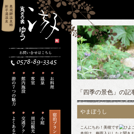
「四季の景色」の記
やまぼうし
こんにちわ！美穂です
本州は、梅雨入りしたと聞き