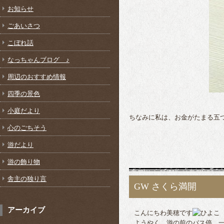
お知らせ
ごあいさつ
こぼれ話
なっちゃんブログ ♪
周辺のおすすめ情報
四季の景色
小庭だより
ちなみに私は、お金がたまる五
心のごちそう
游だより
游の飾り物
舎主の独り言
GW さくら満開
アーカイブ
こんにちわ美穂です
ようやく、游の前のバス停、