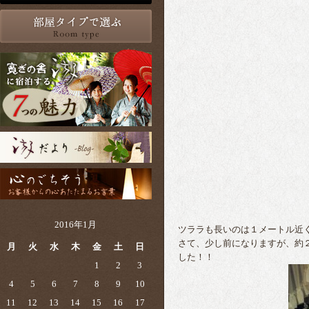
2016年1月
ツララも長いのは１メートル近
さて、少し前になりますが、約
月
火
水
木
金
土
日
した！！
1
2
3
4
5
6
7
8
9
10
11
12
13
14
15
16
17