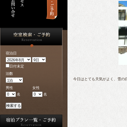
宿泊日
日付未定
泊数
今日はとても天気がよく、雪の
男性
女性
名
名
検索する