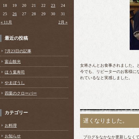
18
19
20
21
22
23
24
25
26
27
28
29
30
31
« 11月
2月 »
最近の投稿
7月23日の記事
富山観光
女将さんとお食事されました。
今でも、リピーターのお客様に
ほう葉寿司
れているなと実感しました。
やまぼうし
四葉のクローバー
カテゴリー
遅くなりました。
お料理
お知らせ
ブログをなかなか更新しなく