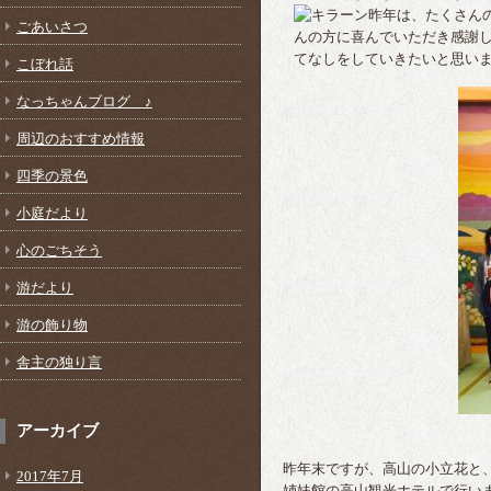
昨年は、たくさん
ごあいさつ
んの方に喜んでいただき感謝
てなしをしていきたいと思い
こぼれ話
なっちゃんブログ ♪
周辺のおすすめ情報
四季の景色
小庭だより
心のごちそう
游だより
游の飾り物
舎主の独り言
アーカイブ
昨年末ですが、高山の小立花と
2017年7月