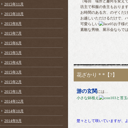
（毎回 場所と趣向を変えて
2015年11月
坊主で和服の舎主もおりま
お時間のある方、のぞくだけ
2015年10月
お越しいただけるだけで、ハ
2015年8月
可愛らしい
お子様
素敵な男物、展示会ならでは
2015年7月
2015年6月
2015年5月
2015年4月
2015年3月
花ざかり＊*【?】
2015年2月
游の玄関
2015年1月
には…
小さな鉢植え
と苔玉
2014年12月
2014年10月
2014年9月
楚々として咲いていますが、