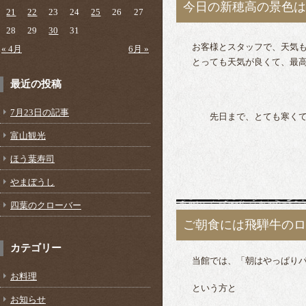
今日の新穂高の景色は
21
22
23
24
25
26
27
28
29
30
31
お客様とスタッフで、天気も
« 4月
6月 »
とっても天気が良くて、最高
最近の投稿
7月23日の記事
先日まで、とても寒くて、
富山観光
ほう葉寿司
やまぼうし
四葉のクローバー
ご朝食には飛騨牛のロ
カテゴリー
当館では、「朝はやっぱりパ
お料理
という方と
お知らせ