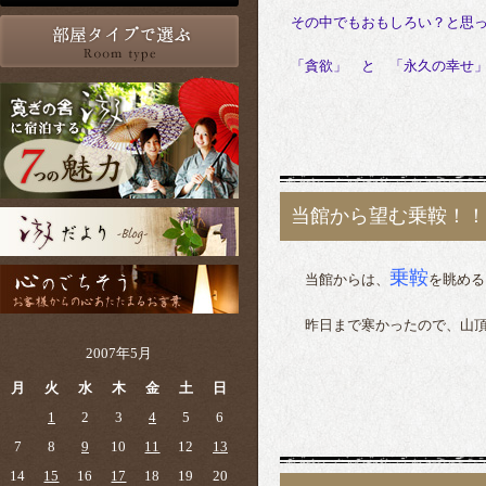
その中でもおもしろい？と思
「貪欲」　と　「永久の幸せ
当館から望む乗鞍！！
乗鞍
当館からは、
を眺める
昨日まで寒かったので、山頂
2007年5月
月
火
水
木
金
土
日
1
2
3
4
5
6
7
8
9
10
11
12
13
14
15
16
17
18
19
20