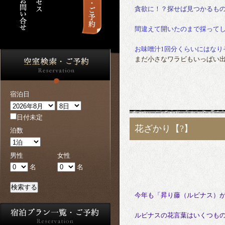
貪欲に！？探せば見つかるも
間違えて開いたのまで採って
お味噌汁1回分くらいにはなり
まだ小さなワラビもいっぱい
宿泊日
日付未定
花ざかり【?】
泊数
男性
女性
名
名
検索する
今年も「昇り藤（ルビナス）
ルビナスの花言葉はいくつも