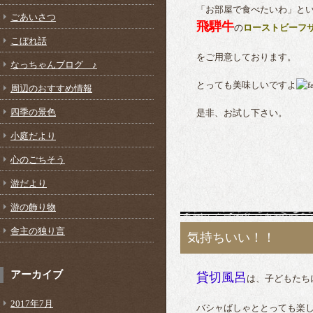
「お部屋で食べたいわ」とい
ごあいさつ
飛騨牛
の
ローストビーフ
こぼれ話
をご用意しております。
なっちゃんブログ ♪
とっても美味しいですよ
周辺のおすすめ情報
四季の景色
是非、お試し下さい。
小庭だより
心のごちそう
游だより
游の飾り物
舎主の独り言
気持ちいい！！
アーカイブ
貸切風呂
は、子どもたち
2017年7月
バシャばしゃととっても楽