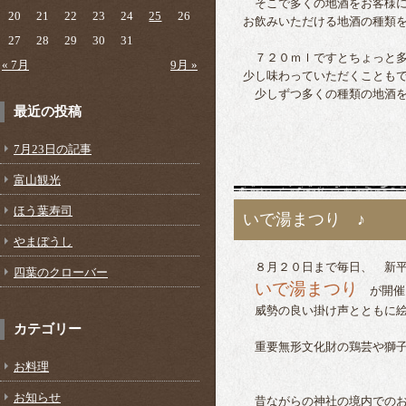
そこで多くの地酒をお客様に
20
21
22
23
24
25
26
お飲みいただける地酒の種類
27
28
29
30
31
７２０ｍｌですとちょっと多
« 7月
9月 »
少し味わっていただくことも
少しずつ多くの種類の地酒を
最近の投稿
7月23日の記事
富山観光
ほう葉寿司
いで湯まつり ♪
やまぼうし
８月２０日まで毎日、 新平
四葉のクローバー
いで湯まつり
が開催
威勢の良い掛け声とともに絵
カテゴリー
重要無形文化財の鶏芸や獅子
お料理
お知らせ
昔ながらの神社の境内でのお