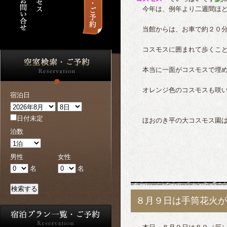
今年は、例年より二週間ほど
当館からは、お車で約２０分
コスモスに囲まれて歩くこと
本当に一面がコスモスで埋め
オレンジ色のコスモスも咲い
宿泊日
日付未定
ほおのき平の大コスモス園は
泊数
男性
女性
名
名
検索する
８月９日は手筒花火が