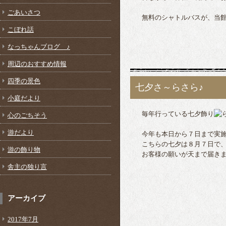
ごあいさつ
無料のシャトルバスが、当館
こぼれ話
なっちゃんブログ ♪
周辺のおすすめ情報
四季の景色
七夕さ～らさら♪
小庭だより
毎年行っている七夕飾り
心のごちそう
游だより
今年も本日から７日まで実施
こちらの七夕は８月７日で、
游の飾り物
お客様の願いが天まで届きま
舎主の独り言
アーカイブ
2017年7月