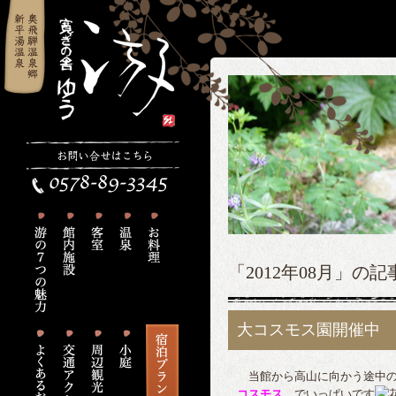
「2012年08月」の
大コスモス園開催中 
当館から高山に向かう途中の
コスモス
でいっぱいです