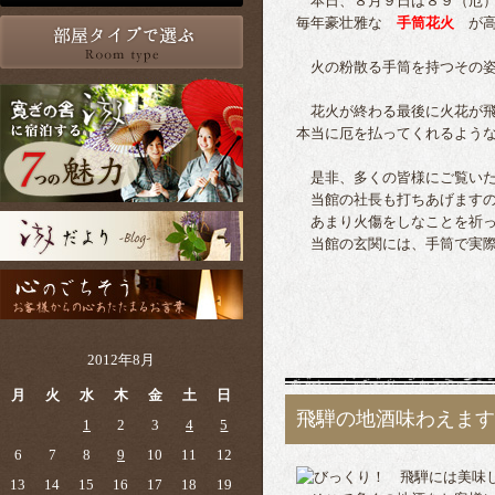
本日、８月９日は８９（厄）
毎年豪壮雅な
手筒花火
が高
火の粉散る手筒を持つその姿
花火が終わる最後に火花が飛
本当に厄を払ってくれるよう
是非、多くの皆様にご覧いた
当館の社長も打ちあげますの
あまり火傷をしなことを祈っ
当館の玄関には、手筒で実際
2012年8月
月
火
水
木
金
土
日
飛騨の地酒味わえます
1
2
3
4
5
6
7
8
9
10
11
12
飛騨には美味し
13
14
15
16
17
18
19