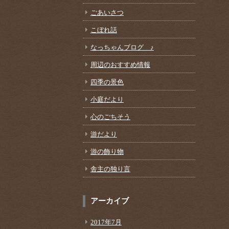
ごあいさつ
こぼれ話
なっちゃんブログ ♪
周辺のおすすめ情報
四季の景色
小庭だより
心のごちそう
游だより
游の飾り物
舎主の独り言
アーカイブ
2017年7月