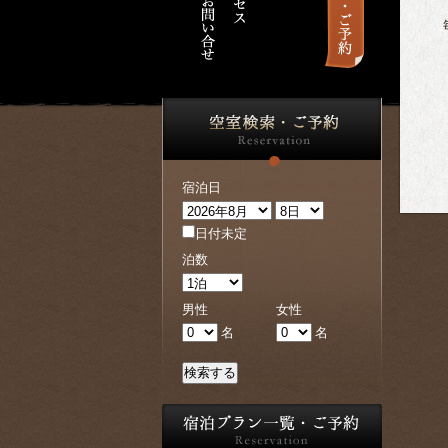
毎
宿泊日
日付未定
泊数
男性
女性
名
名
検索する