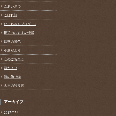
ごあいさつ
こぼれ話
なっちゃんブログ ♪
周辺のおすすめ情報
四季の景色
小庭だより
心のごちそう
游だより
游の飾り物
舎主の独り言
アーカイブ
2017年7月