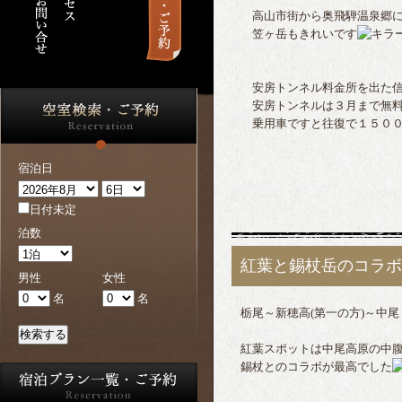
高山市街から奥飛騨温泉郷に
笠ヶ岳もきれいです
安房トンネル料金所を出た信
安房トンネルは３月まで無
乗用車ですと往復で１５００
宿泊日
日付未定
泊数
紅葉と錫杖岳のコラボ
男性
女性
名
名
栃尾～新穂高(第一の方)～中
検索する
紅葉スポットは中尾高原の中
錫杖とのコラボが最高でした