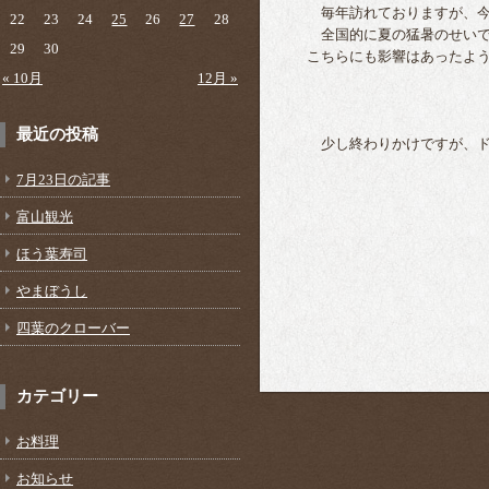
毎年訪れておりますが、今年
22
23
24
25
26
27
28
全国的に夏の猛暑のせいでど
29
30
こちらにも影響はあったよ
« 10月
12月 »
最近の投稿
少し終わりかけですが、ド
7月23日の記事
富山観光
ほう葉寿司
やまぼうし
四葉のクローバー
カテゴリー
お料理
お知らせ