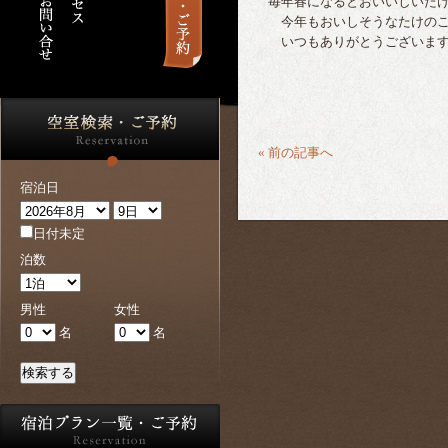
毎年春になるとおいいしいた
今年もおいしそうなたけのこ
いつもありがとうございま
« 前の記事へ
宿泊日
日付未定
泊数
男性
女性
名
名
検索する