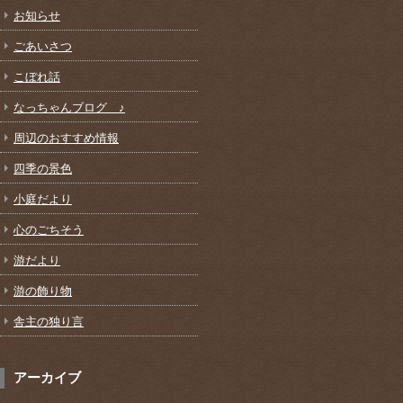
お知らせ
ごあいさつ
こぼれ話
なっちゃんブログ ♪
周辺のおすすめ情報
四季の景色
小庭だより
心のごちそう
游だより
游の飾り物
舎主の独り言
アーカイブ