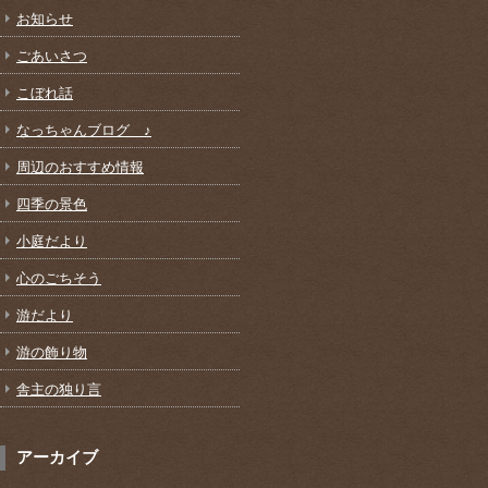
お知らせ
ごあいさつ
こぼれ話
なっちゃんブログ ♪
周辺のおすすめ情報
四季の景色
小庭だより
心のごちそう
游だより
游の飾り物
舎主の独り言
アーカイブ