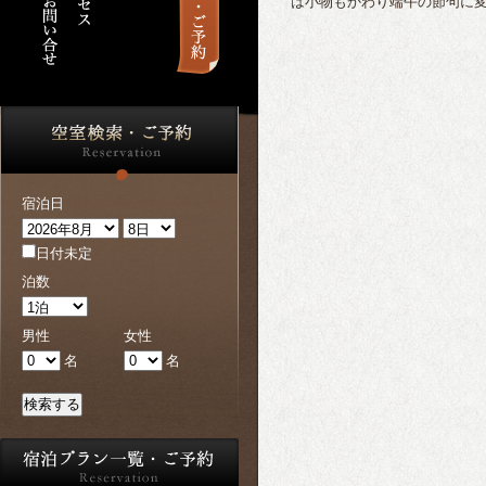
は小物もかわり端午の節句に
宿泊日
日付未定
泊数
男性
女性
名
名
検索する