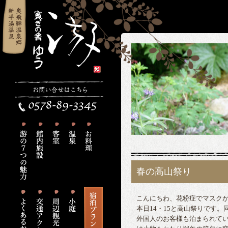
春の高山祭り
こんにちわ、花粉症でマスク
本日14・15と高山祭りです
外国人のお客様も泊まられて