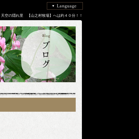
天空の隠れ里　【山之村牧場】へは約４０分！！