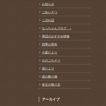
お知らせ
ごあいさつ
こぼれ話
なっちゃんブログ ♪
周辺のおすすめ情報
四季の景色
小庭だより
心のごちそう
游だより
游の飾り物
舎主の独り言
アーカイブ