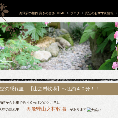
奥飛騨の旅館 寛ぎの舎游 HOME
ブログ
周辺のおすすめ情報
空の隠れ里 【山之村牧場】へは約４０分！！
館からお車で約４０分ほどのところに
奥飛騨山之村牧場
天空の隠れ里
があります