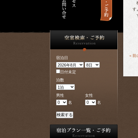
標
す
す
« 
宿泊日
日付未定
泊数
男性
女性
名
名
検索する