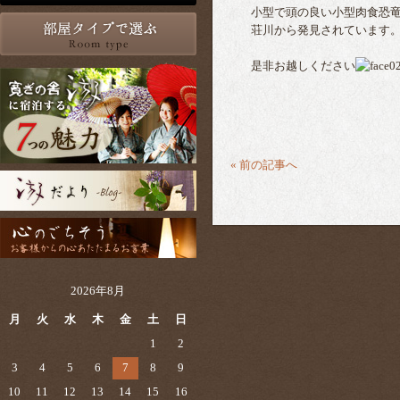
小型で頭の良い小型肉食恐竜
荘川から発見されています
是非お越しください
« 前の記事へ
2026年8月
月
火
水
木
金
土
日
1
2
3
4
5
6
7
8
9
10
11
12
13
14
15
16