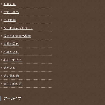
お知らせ
ごあいさつ
こぼれ話
なっちゃんブログ ♪
周辺のおすすめ情報
四季の景色
小庭だより
心のごちそう
游だより
游の飾り物
舎主の独り言
アーカイブ