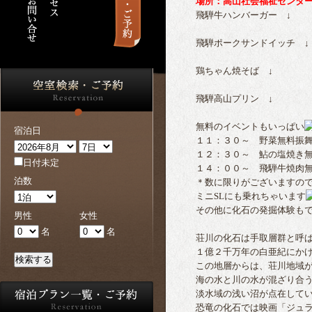
　場所：高山社会福祉センタ
飛騨牛ハンバーガー ↓
飛騨ポークサンドイッチ ↓
鶏ちゃん焼そば ↓
飛騨高山プリン ↓
無料のイベントもいっぱい
宿泊日
１１：３０～ 野菜無料振舞
１２：３０～ 鮎の塩焼き無
日付未定
１４：００～ 飛騨牛焼肉無
泊数
＊数に限りがございますので
ミニSLにも乗れちゃいます
その他に化石の発掘体験もで
男性
女性
名
名
荘川の化石は手取層群と呼ば
１億２千万年の白亜紀にかけ
検索する
この地層からは、荘川地域が
海の水と川の水が混ざり合う
淡水域の浅い沼が点在してい
恐竜の化石では映画「ジュラ