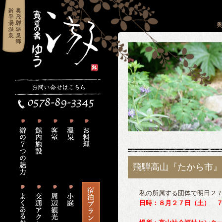
奥
飛騨高山『たから市』
私の所属する団体で明日２
日時：８月２７日（土）　