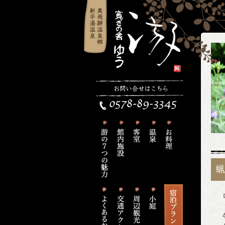
蝋
ロ
冬