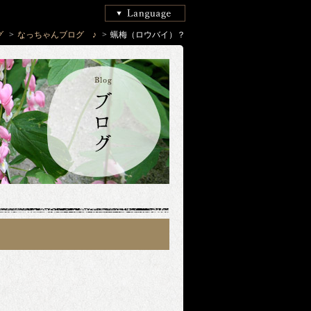
グ
なっちゃんブログ　♪
蝋梅（ロウバイ）？