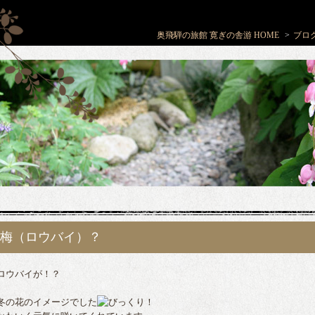
奥飛騨の旅館 寛ぎの舎游 HOME
ブロ
梅（ロウバイ）？
ウバイが！？
の花のイメージでした