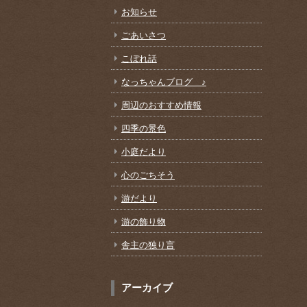
お知らせ
ごあいさつ
こぼれ話
なっちゃんブログ ♪
周辺のおすすめ情報
四季の景色
小庭だより
心のごちそう
游だより
游の飾り物
舎主の独り言
アーカイブ