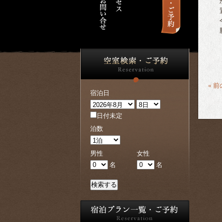
か
置
今
勝
« 
宿泊日
日付未定
泊数
男性
女性
名
名
検索する