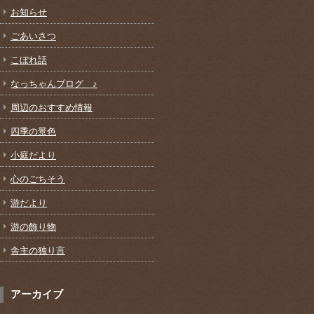
お知らせ
ごあいさつ
こぼれ話
なっちゃんブログ ♪
周辺のおすすめ情報
四季の景色
小庭だより
心のごちそう
游だより
游の飾り物
舎主の独り言
アーカイブ