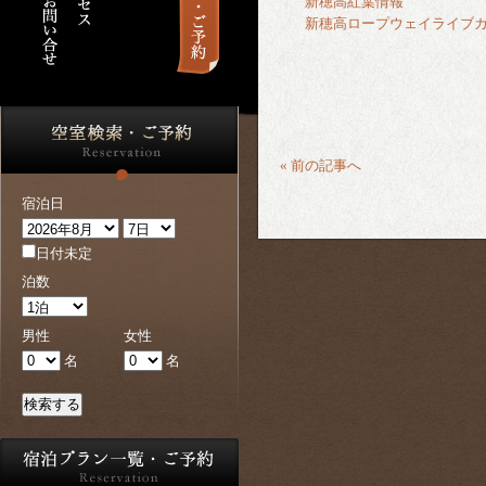
新穂高紅葉情報
新穂高ロープウェイライブ
« 前の記事へ
宿泊日
日付未定
泊数
男性
女性
名
名
検索する