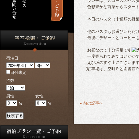
ランチは、Ａコースのパスタ
色彩豊かな前菜からスター
本日のパスタ（十種類の野菜
他のパスタもお選びいただ
最後にデザートとコーヒーも
お昼なので十分満足です
一度寄られてみてはいかか
宿泊日
えび坂のすぐ上にございま
（駐車場は、空町Ｐと図書館
日付未定
泊数
男性
女性
« 前の記事へ
名
名
検索する