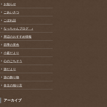
お知らせ
ごあいさつ
こぼれ話
なっちゃんブログ ♪
周辺のおすすめ情報
四季の景色
小庭だより
心のごちそう
游だより
游の飾り物
舎主の独り言
アーカイブ