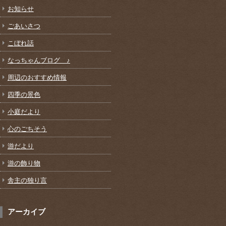
お知らせ
ごあいさつ
こぼれ話
なっちゃんブログ ♪
周辺のおすすめ情報
四季の景色
小庭だより
心のごちそう
游だより
游の飾り物
舎主の独り言
アーカイブ