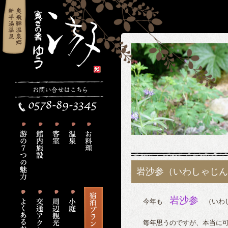
岩沙参（いわしゃじん
岩沙参
今年も
（いわし
毎年思うのですが、本当に可