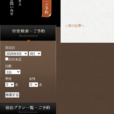
« 前の記事へ
宿泊日
日付未定
泊数
男性
女性
名
名
検索する