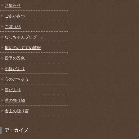
お知らせ
ごあいさつ
こぼれ話
なっちゃんブログ ♪
周辺のおすすめ情報
四季の景色
小庭だより
心のごちそう
游だより
游の飾り物
舎主の独り言
アーカイブ