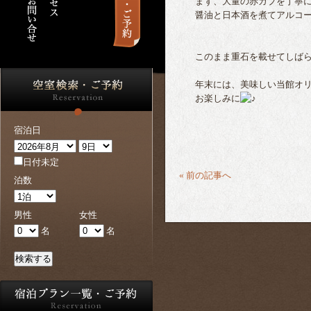
まず、大量の赤カブを丁寧に
醤油と日本酒を煮てアルコー
このまま重石を載せてしばら
年末には、美味しい当館オリ
お楽しみに
宿泊日
日付未定
« 前の記事へ
泊数
男性
女性
名
名
検索する