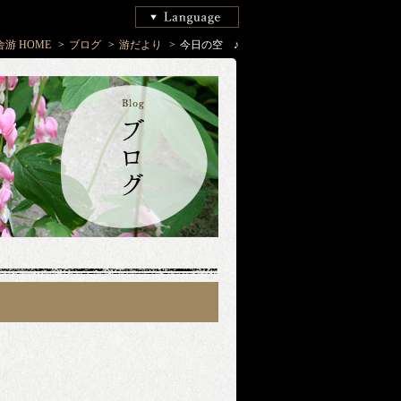
游 HOME
ブログ
游だより
今日の空　♪