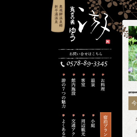
今
久
最