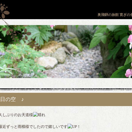
奥飛騨の旅館 寛ぎの舎
日の空 ♪
しぶりのお天道様
近ずっと雨模様でしたので嬉しいです