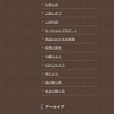
お知らせ
ごあいさつ
こぼれ話
なっちゃんブログ ♪
周辺のおすすめ情報
四季の景色
小庭だより
心のごちそう
游だより
游の飾り物
舎主の独り言
アーカイブ