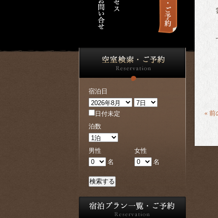
雲
で
宿泊日
« 
日付未定
泊数
男性
女性
名
名
検索する